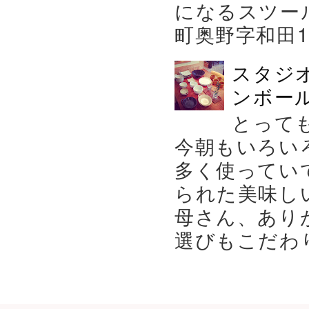
になるスツー
町奥野字和田119－
スタジ
ンボール
とって
今朝もいろい
多く使ってい
られた美味し
母さん、あり
選びもこだわり