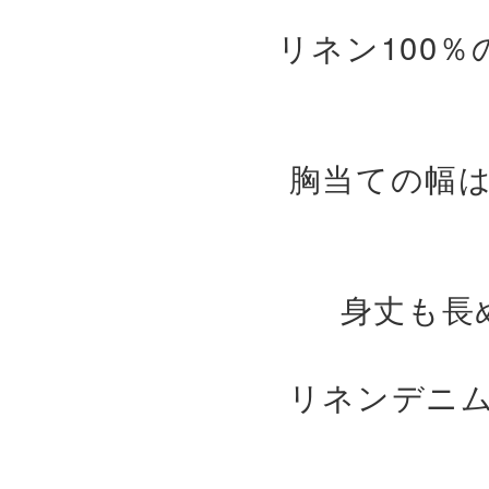
リネン100
胸当ての幅
身丈も長
リネンデニ