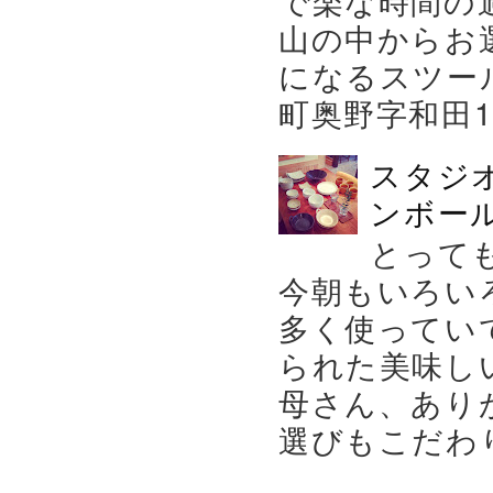
山の中からお
になるスツー
町奥野字和田119－
スタジ
ンボール
とって
今朝もいろい
多く使ってい
られた美味し
母さん、あり
選びもこだわり