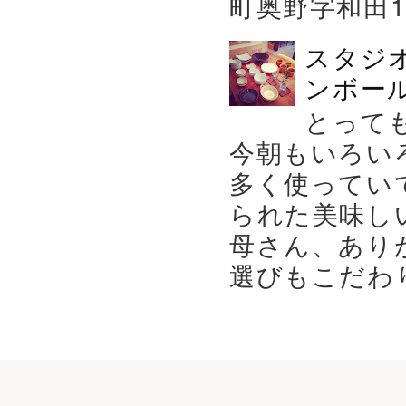
町奥野字和田119－
スタジ
ンボール
とって
今朝もいろい
多く使ってい
られた美味し
母さん、あり
選びもこだわり