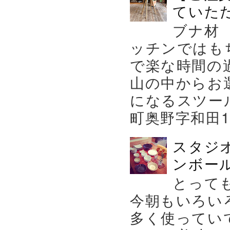
ていた
ブナ材
ッチンではも
で楽な時間の
山の中からお
になるスツー
町奥野字和田119－
スタジ
ンボール
とって
今朝もいろい
多く使ってい