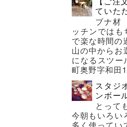
【ご注
ていた
ブナ材
ッチンではも
で楽な時間の
山の中からお
になるスツー
町奥野字和田119－
スタジ
ンボール
とって
今朝もいろい
多く使ってい