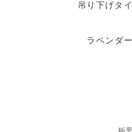
吊り下げタ
ラベンダ
板