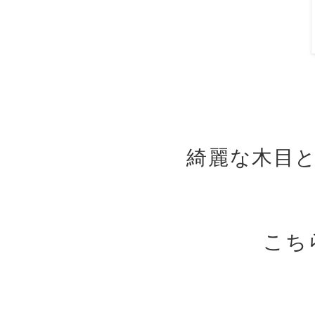
綺麗な木目
こち