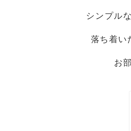
シンプル
落ち着い
お