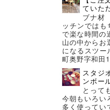
ていた
ブナ材
ッチンではも
で楽な時間の
山の中からお
になるスツー
町奥野字和田119－
スタジ
ンボール
とって
今朝もいろい
多く使ってい