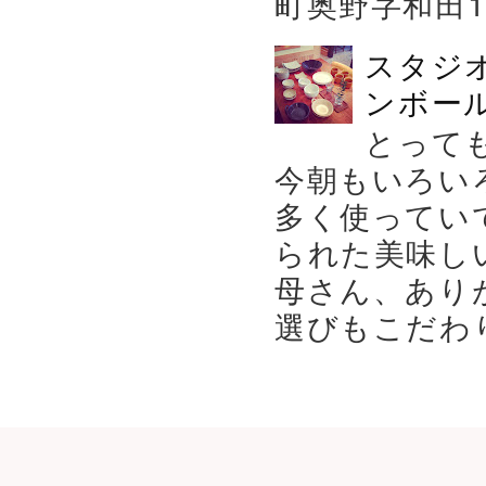
町奥野字和田119－
スタジ
ンボール
とって
今朝もいろい
多く使ってい
られた美味し
母さん、あり
選びもこだわり