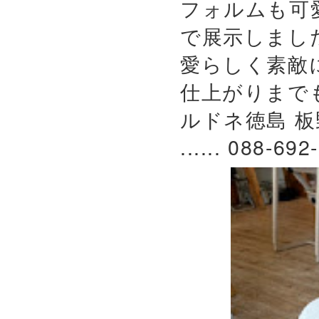
フォルムも可
で展示しまし
愛らしく素敵
仕上がりまで
ルドネ徳島 板
...... 088-692-