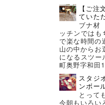
【ご注
ていた
ブナ材
ッチンではも
で楽な時間の
山の中からお
になるスツー
町奥野字和田119－
スタジ
ンボール
とって
今朝もいろい