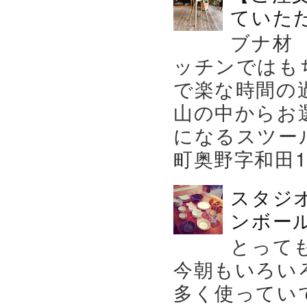
ていた
ブナ材
ッチンではも
で楽な時間の
山の中からお
になるスツー
町奥野字和田119－
スタジ
ンボール
とって
今朝もいろい
多く使ってい