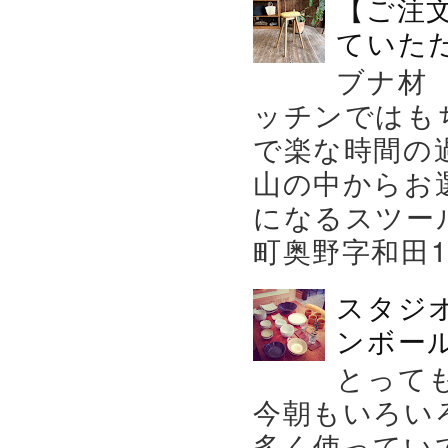
【ご注
ていた
ブナ材
ッチンではも
で楽な時間の
山の中からお
になるスツー
町奥野字和田119－
スタジ
ンボール
とって
今朝もいろい
多く使ってい