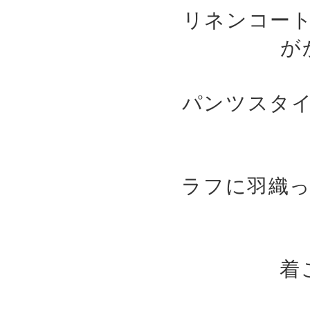
リネンコー
が
パンツスタ
ラフに羽織
着