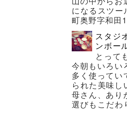
山の中からお
になるスツー
町奥野字和田119－
スタジ
ンボール
とって
今朝もいろい
多く使ってい
られた美味し
母さん、あり
選びもこだわり