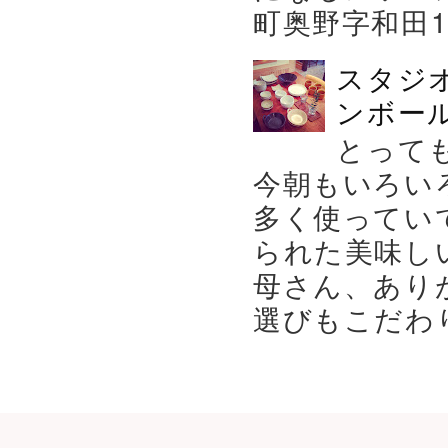
町奥野字和田119－
スタジ
ンボール
とって
今朝もいろい
多く使ってい
られた美味し
母さん、あり
選びもこだわり