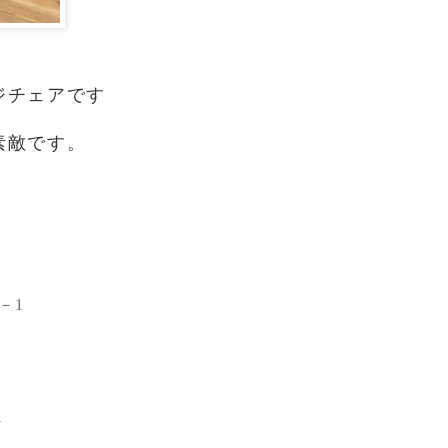
ジチェアです
素敵です。
－1
2