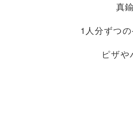
真
1人分ずつ
ピザや