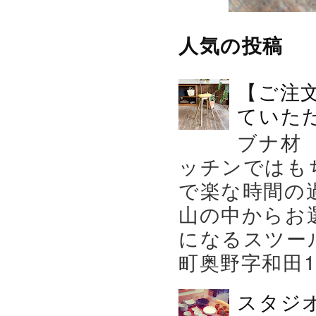
人気の投稿
【ご注
ていた
ブナ材
ッチンではも
で楽な時間の
山の中からお
になるスツー
町奥野字和田119－
スタジ