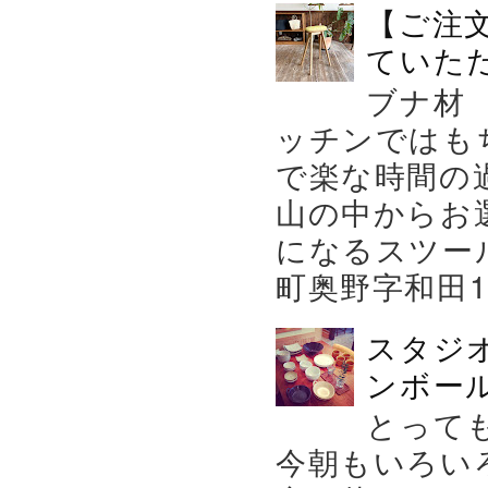
【ご注
ていた
ブナ材
ッチンではも
で楽な時間の
山の中からお
になるスツー
町奥野字和田119－
スタジ
ンボール
とって
今朝もいろい