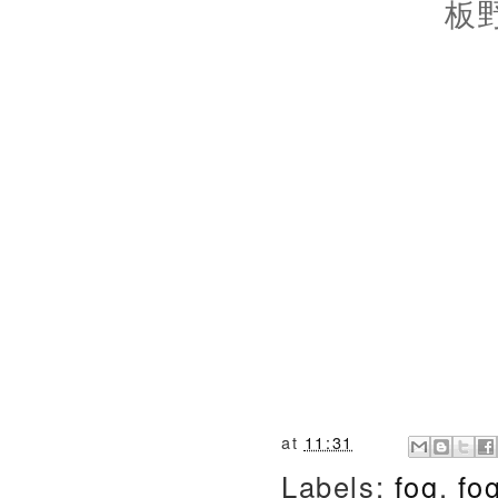
板
at
11:31
Labels:
fog
,
fo