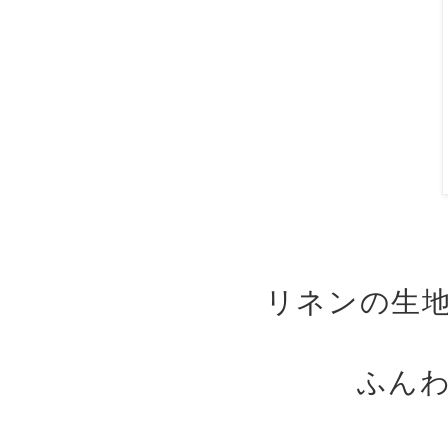
リネンの生
ふん