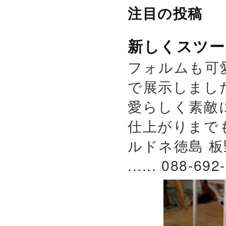
注目の投稿
新しくスツー
フォルムも可
で展示しまし
愛らしく素敵
仕上がりまで
ルドネ徳島 板
...... 088-692-