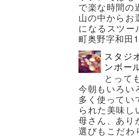
で楽な時間の
山の中からお
になるスツー
町奥野字和田119－
スタジ
ンボール
とって
今朝もいろい
多く使ってい
られた美味し
母さん、あり
選びもこだわり