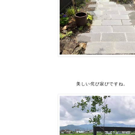
美しい
侘び寂びですね。