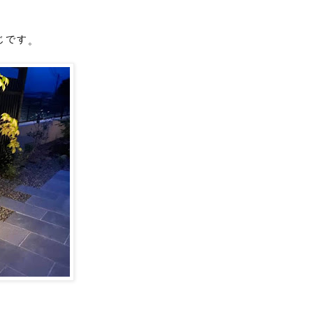
じです
。