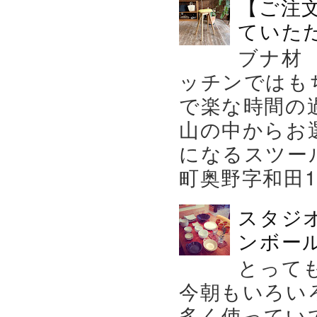
【ご注
ていた
ブナ材
ッチンではも
で楽な時間の
山の中からお
になるスツー
町奥野字和田119－
スタジ
ンボール
とって
今朝もいろい
多く使ってい