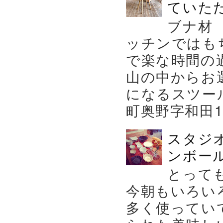
ていた
ブナ材
ッチンではも
で楽な時間の
山の中からお
になるスツー
町奥野字和田119－
スタジ
ンボール
とって
今朝もいろい
多く使ってい