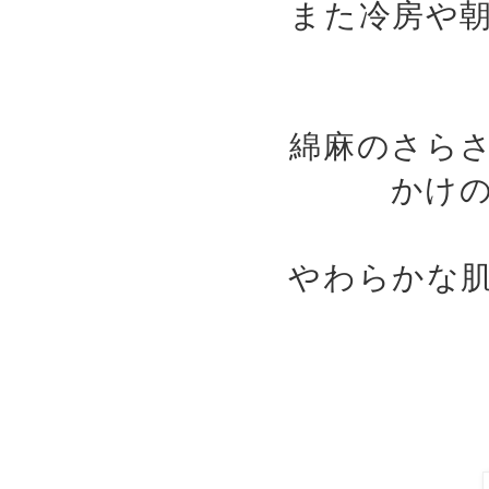
また冷房や
綿麻のさら
かけ
やわらかな