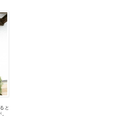
ると
が。