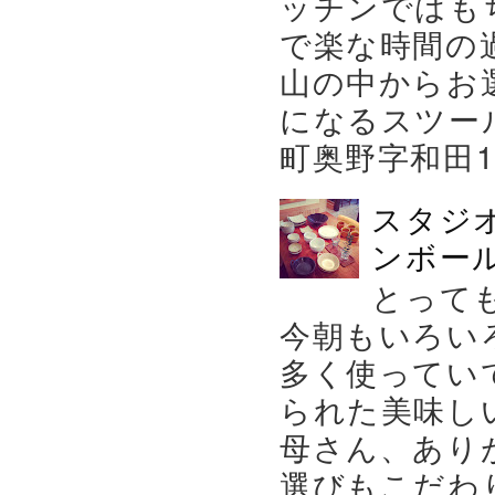
ッチンではも
で楽な時間の
山の中からお
になるスツー
町奥野字和田119－
スタジ
ンボール
とって
今朝もいろい
多く使ってい
られた美味し
母さん、あり
選びもこだわり