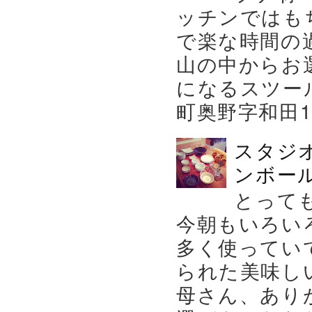
ッチンではも
で楽な時間の
山の中からお
になるスツー
町奥野字和田119－
スタジ
ンボール
とって
今朝もいろい
多く使ってい
られた美味し
母さん、あり