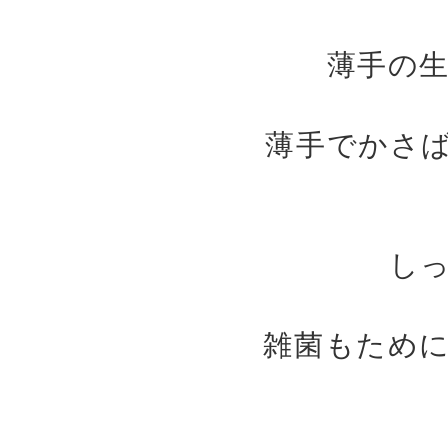
薄手の
薄手でかさ
し
雑菌もため