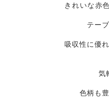
きれいな赤
テー
吸収性に優
気
色柄も