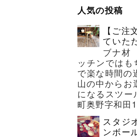
人気の投稿
【ご注
ていた
ブナ材
ッチンではも
で楽な時間の
山の中からお
になるスツー
町奥野字和田119－
スタジ
ンボール