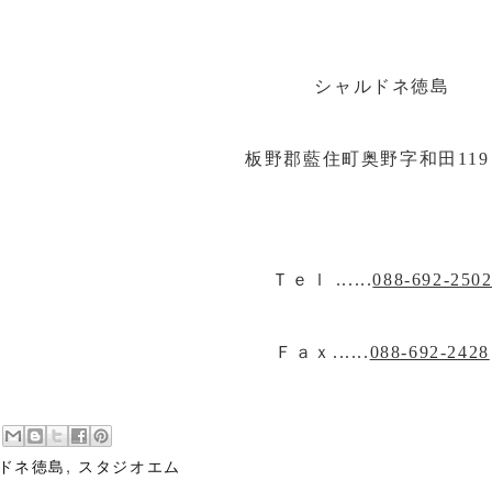
シャルドネ徳島
板野郡藍住町奥野字和田119
Ｔｅｌ ......
088-692-250
Ｆａｘ......
088-692-2428
ドネ徳島
,
スタジオエム