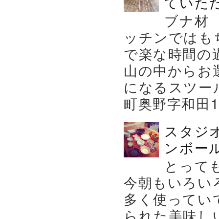
ていた
ブナ材
ッチンではも
で楽な時間の
山の中からお
になるスツー
町奥野字和田119－
スタジ
ンボール
とって
今朝もいろい
多く使ってい
られた美味し