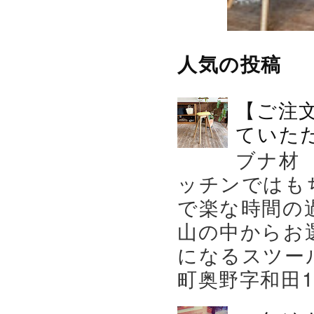
人気の投稿
【ご注
ていた
ブナ材
ッチンではも
で楽な時間の
山の中からお
になるスツー
町奥野字和田119－