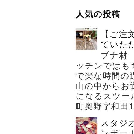
人気の投稿
【ご注
ていた
ブナ材
ッチンではも
で楽な時間の
山の中からお
になるスツー
町奥野字和田119－
スタジ
ンボール