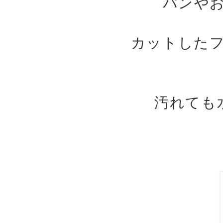
パンや
カットした
汚れても