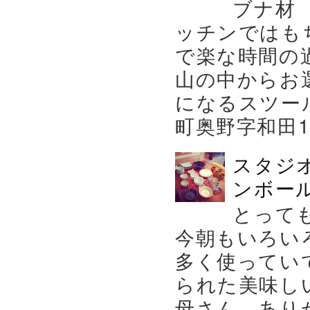
ブナ材
ッチンではも
で楽な時間の
山の中からお
になるスツー
町奥野字和田119－
スタジ
ンボール
とって
今朝もいろい
多く使ってい
られた美味し
母さん、あり