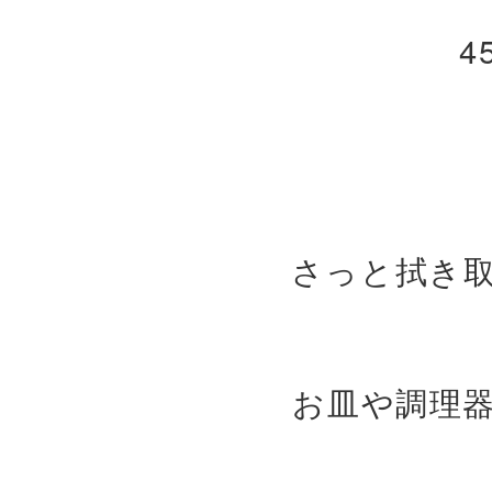
4
さっと拭き
お皿や調理