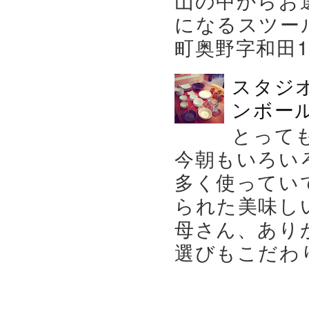
になるスツー
町奥野字和田119－
スタジ
ンボール
とって
今朝もいろい
多く使ってい
られた美味し
母さん、あり
選びもこだわり