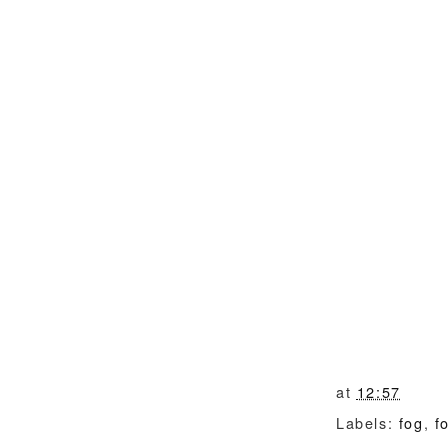
at
12:57
Labels:
fog
,
f