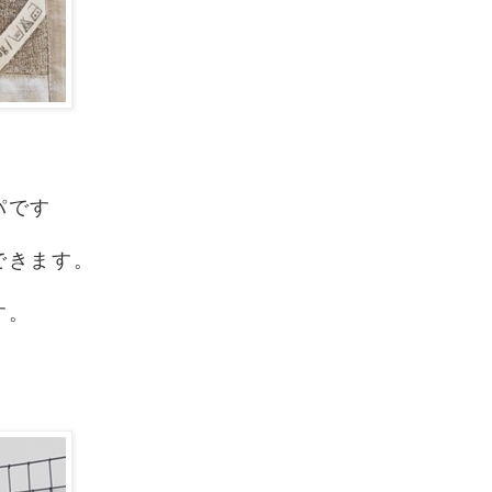
パです
できます。
す。