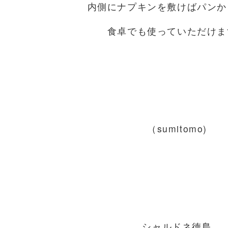
内側にナプキンを敷けばパンか
食卓でも使っていただけま
（sumitomo)
シャルドネ徳島