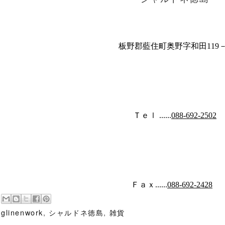
板野郡藍住町奥野字和田119－
Ｔｅｌ ......
088-692-2502
Ｆａｘ......
088-692-2428
oglinenwork
,
シャルドネ徳島
,
雑貨