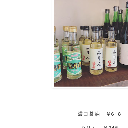
濃口醤油 ￥618
みりん ￥245