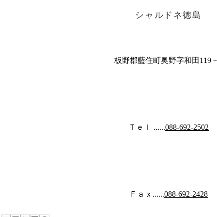
シャルドネ徳島
板野郡藍住町奥野字和田119－
Ｔｅｌ ......
088-692-2502
Ｆａｘ......
088-692-2428