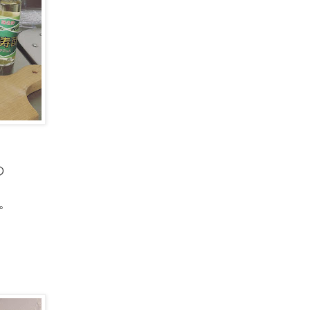
の
。
。