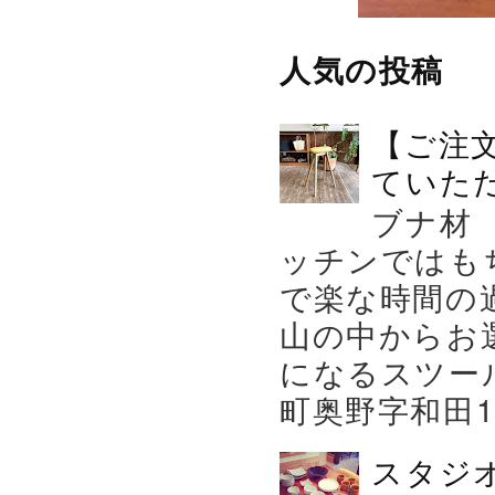
人気の投稿
【ご注
ていた
ブナ材
ッチンではも
で楽な時間の
山の中からお
になるスツー
町奥野字和田119－
スタジ