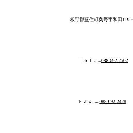
板野郡藍住町奥野字和田119－
Ｔｅｌ ......
088-692-2502
Ｆａｘ......
088-692-2428