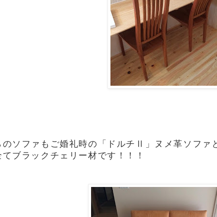
らのソファもご婚礼時の「ドルチⅡ」ヌメ革ソファ
全てブラックチェリー材です！！！