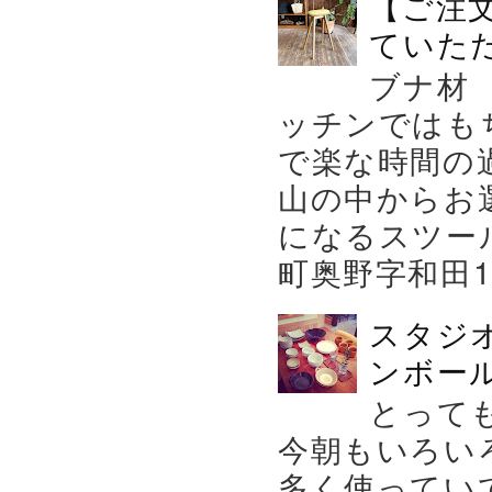
【ご注
ていた
ブナ材
ッチンではも
で楽な時間の
山の中からお
になるスツー
町奥野字和田119－
スタジ
ンボール
とって
今朝もいろい
多く使ってい