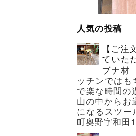
人気の投稿
【ご注
ていた
ブナ材
ッチンではも
で楽な時間の
山の中からお
になるスツー
町奥野字和田119－