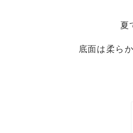
夏
底面は柔ら