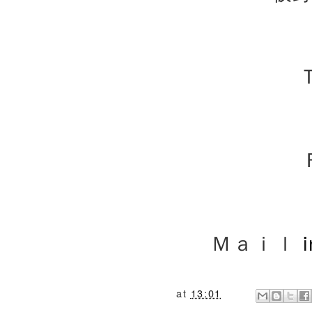
Ｔ
Ｍａｉｌ
at
13:01