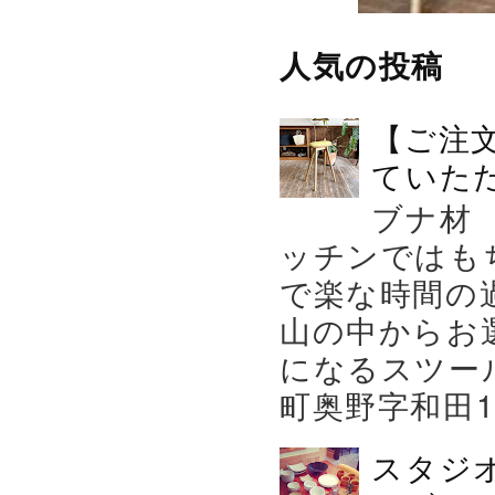
人気の投稿
【ご注
ていた
ブナ材
ッチンではも
で楽な時間の
山の中からお
になるスツー
町奥野字和田119－
スタジ