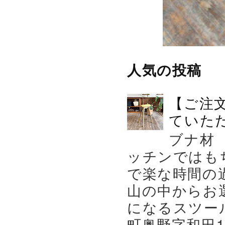
人気の投稿
【ご注
ていた
ブナ材
ッチンではも
で楽な時間の
山の中からお
になるスツー
町奥野字和田119－