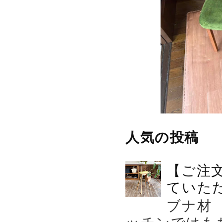
人気の投稿
【ご注
ていた
ブナ材
ッチンではも