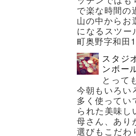
で楽な時間の
山の中からお
になるスツー
町奥野字和田119－
スタジ
ンボール
とって
今朝もいろい
多く使ってい
られた美味し
母さん、あり
選びもこだわり