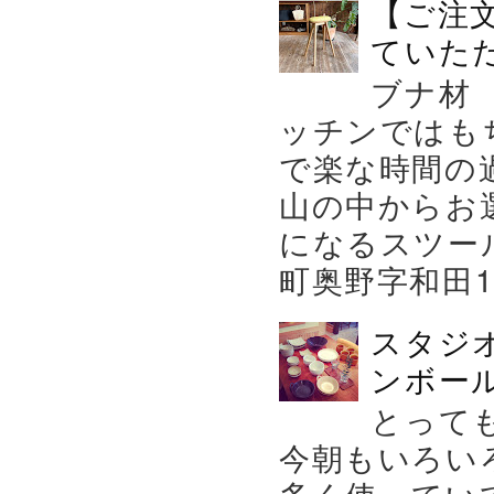
【ご注
ていた
ブナ材
ッチンではも
で楽な時間の
山の中からお
になるスツー
町奥野字和田119－
スタジ
ンボール
とって
今朝もいろい
多く使ってい