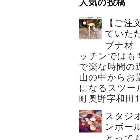
人気の投稿
【ご注
ていた
ブナ材
ッチンではも
で楽な時間の
山の中からお
になるスツー
町奥野字和田119－
スタジ
ンボール
とって