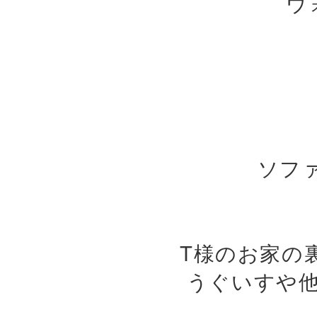
ウ
ソフ
T様のお家の
うぐいすや