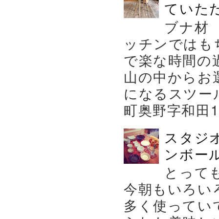
ていた
ブナ材
ッチンではも
で楽な時間の
山の中からお
になるスツー
町奥野字和田119－
スタジ
ンボール
とって
今朝もいろい
多く使ってい