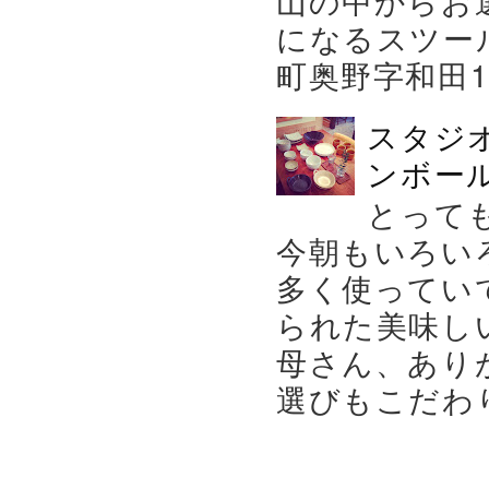
になるスツー
町奥野字和田119－
スタジ
ンボール
とって
今朝もいろい
多く使ってい
られた美味し
母さん、あり
選びもこだわり