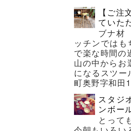
【ご注
ていた
ブナ材
ッチンではも
で楽な時間の
山の中からお
になるスツー
町奥野字和田119－
スタジ
ンボール
とって
今朝もいろい