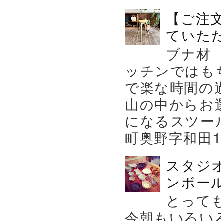
【ご注
ていた
ブナ材
ッチンではも
で楽な時間の
山の中からお
になるスツー
町奥野字和田119－
スタジ
ンボール
とって
今朝もいろい