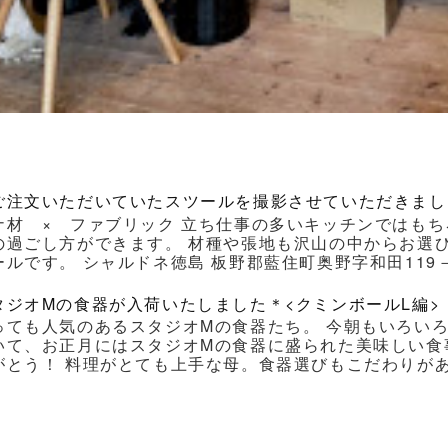
ご注文いただいていたスツールを撮影させていただきまし
ナ材 × ファブリック 立ち仕事の多いキッチンではもち
の過ごし方ができます。 材種や張地も沢山の中からお選
ルです。 シャルドネ徳島 板野郡藍住町奥野字和田119－1 Ｔｅｌ
タジオMの食器が入荷いたしました＊<クミンボールL編>
っても人気のあるスタジオMの食器たち。 今朝もいろい
いて、お正月にはスタジオMの食器に盛られた美味しい食
がとう！ 料理がとても上手な母。食器選びもこだわりがあり