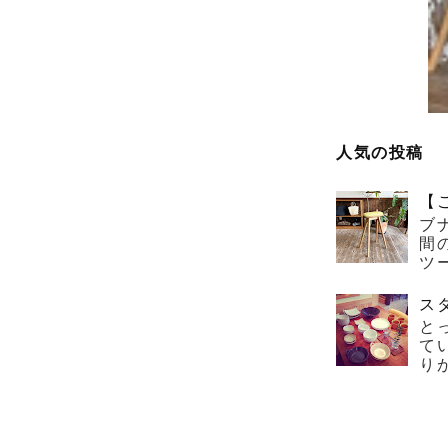
人気の投稿
【
ブ
間
ツー
ス
と
て
り