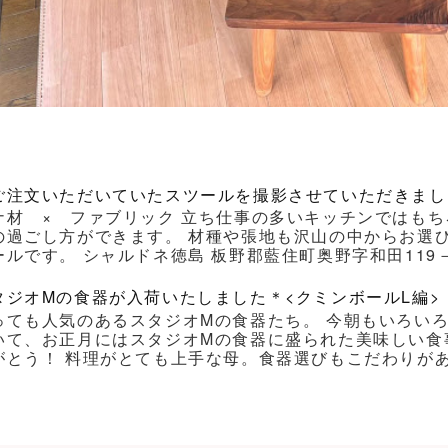
ご注文いただいていたスツールを撮影させていただきまし
ナ材 × ファブリック 立ち仕事の多いキッチンではもち
の過ごし方ができます。 材種や張地も沢山の中からお選
ルです。 シャルドネ徳島 板野郡藍住町奥野字和田119－1 Ｔｅｌ
タジオMの食器が入荷いたしました＊<クミンボールL編>
っても人気のあるスタジオMの食器たち。 今朝もいろい
いて、お正月にはスタジオMの食器に盛られた美味しい食
がとう！ 料理がとても上手な母。食器選びもこだわりがあり