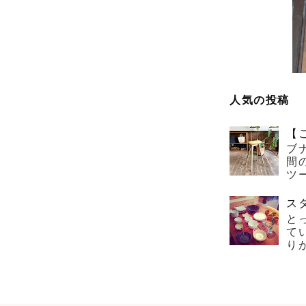
人気の投稿
【
ブ
間
ツー
ス
と
て
り